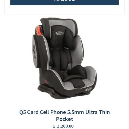
em
opinião
Q5 Card Cell Phone 5.5mm Ultra Thin
Pocket
£
1,260.00