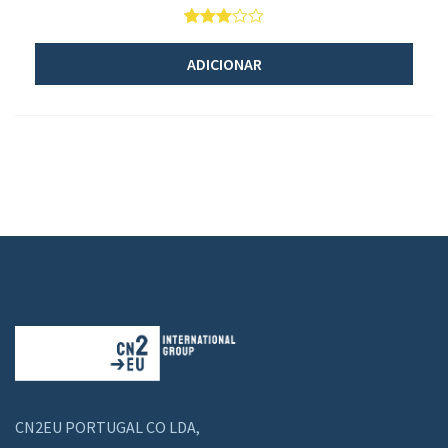
5
1
3
em
baseado
ADICIONAR
em
opinião
CN2EU PORTUGAL CO LDA,