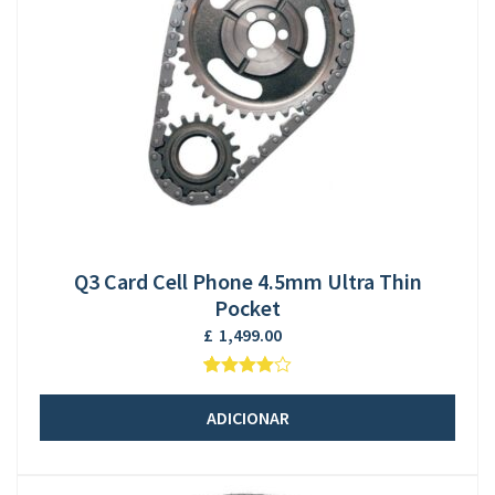
Q3 Card Cell Phone 4.5mm Ultra Thin
Pocket
£
1,499.00
5
1
4
em
baseado
ADICIONAR
em
opinião