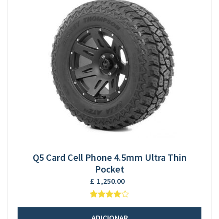
Q5 Card Cell Phone 4.5mm Ultra Thin
Pocket
£
1,250.00
5
1
4
em
baseado
ADICIONAR